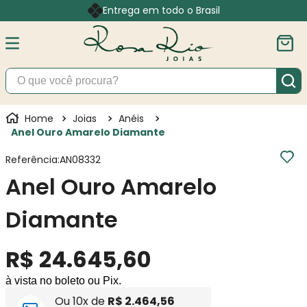
Entrega em todo o Brasil
O que você procura?
Joias
Anéis
Anel Ouro Amarelo Diamante
Referência
:
AN08332
Anel Ouro Amarelo
Diamante
R$
24
.
645
,
60
à vista no boleto ou Pix.
Ou
10
x de
R$
2
.
464
,
56