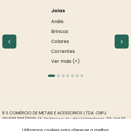
Joias
Anéis
Brincos
Colares
Correntes
Ver mais (+)
R S COMERCIO DE METAIS E ACESSORIOS LTDA. CNPJ:
08.928.306/0001-14. Endereço: Av. dos Holandeses, 03, Qd 33,
LJ02. Galeria Appiani. Bairro: Calhau, São Luís - MA, CEP 65071-
Utilizamos cookies para oferecer a melhor