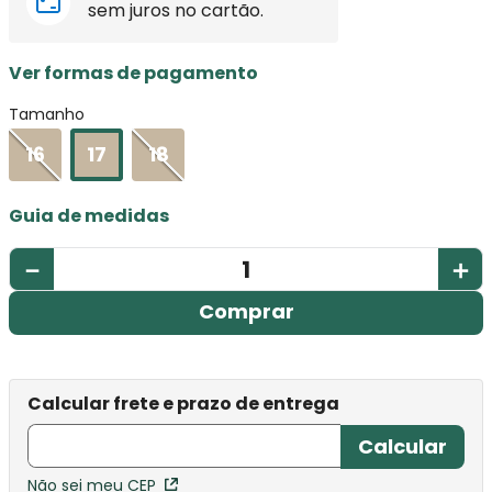
sem juros no cartão.
Ver formas de pagamento
Tamanho
16
17
18
Guia de medidas
－
＋
Comprar
Não sei meu CEP