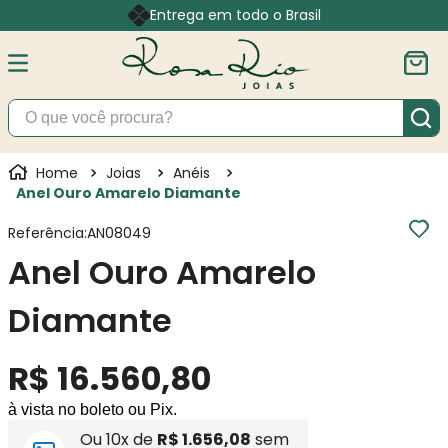
Entrega em todo o Brasil
O que você procura?
Joias
Anéis
Anel Ouro Amarelo Diamante
Referência
:
AN08049
Anel Ouro Amarelo
Diamante
R$
16
.
560
,
80
à vista no boleto ou Pix.
Ou
10
x de
R$
1
.
656
,
08
sem