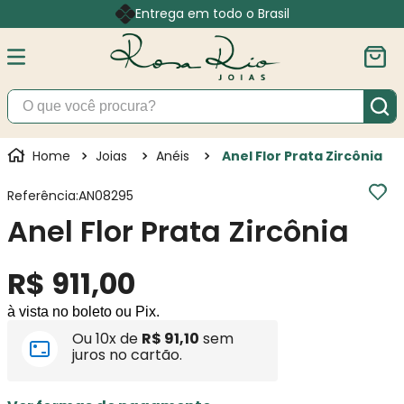
Entrega em todo o Brasil
O que você procura?
Joias
Anéis
Anel Flor Prata Zircônia
Referência
:
AN08295
Anel Flor Prata Zircônia
R$
911
,
00
à vista no boleto ou Pix.
Ou
10
x de
R$
91
,
10
sem
juros no cartão.