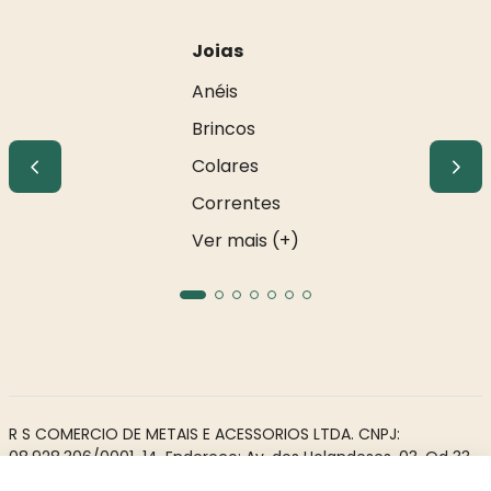
Joias
Anéis
Brincos
Colares
Correntes
Ver mais (+)
R S COMERCIO DE METAIS E ACESSORIOS LTDA. CNPJ:
08.928.306/0001-14. Endereço: Av. dos Holandeses, 03, Qd 33,
LJ02. Galeria Appiani. Bairro: Calhau, São Luís - MA, CEP 65071-