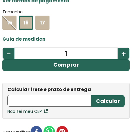
Ver formas de pagamento
Tamanho
15
16
17
Guia de medidas
－
＋
Comprar
Não sei meu CEP