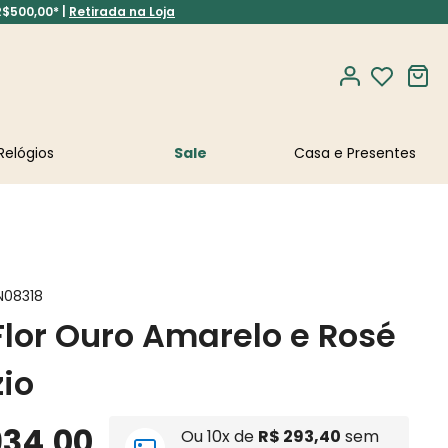
R$500,00* |
Retirada na Loja
Relógios
Sale
N08318
Flor Ouro Amarelo e Rosé
io
934
,
00
Ou
10
x de
R$
293
,
40
sem