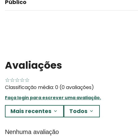
Público
Avaliações
☆
☆
☆
☆
☆
Classificação média: 0
(0 avaliações)
Faça login para escrever uma avaliação.
Mais recentes
Todos
Nenhuma avaliação