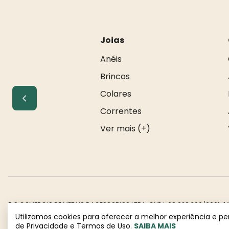
Joias
Anéis
Brincos
Colares
Correntes
Ver mais (+)
R S COMERCIO DE METAIS E ACESSORIOS LTDA. CNPJ: 08.928.306/0001-14. E
Todos os direitos reservados à Rosa Rio - As informações não podem 
Utilizamos cookies para oferecer a melhor experiência e p
de Privacidade e Termos de Uso.
SAIBA MAIS