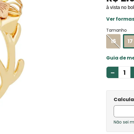
à vista no bo
Ver forma
Tamanho
16
17
Guia de m
－
Não sei 