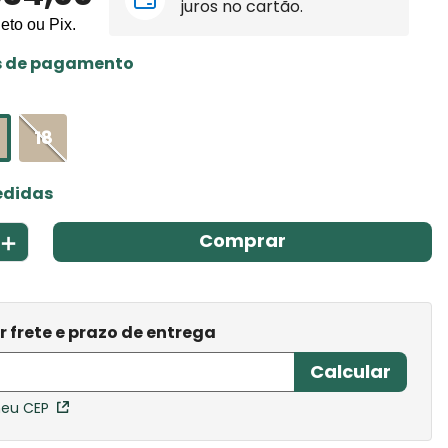
juros no cartão.
leto ou Pix.
s de pagamento
18
edidas
＋
Comprar
meu CEP