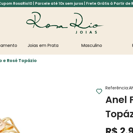
pom RosaRio10 | Parcele até 10x sem juros | Frete Grátis à Partir de 
asamento
Joias em Prata
Masculino
o e Rosé Topázio
Referência
:
A
Anel 
Topáz
R$
2
.