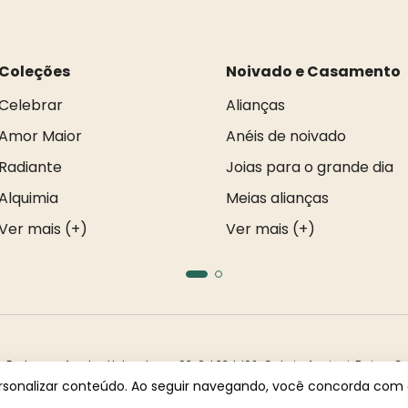
Coleções
Noivado e Casamento
Celebrar
Alianças
Amor Maior
Anéis de noivado
Radiante
Joias para o grande dia
Alquimia
Meias alianças
Ver mais (+)
Ver mais (+)
ndereço: Av. dos Holandeses, 03, Qd 33, LJ02. Galeria Appiani. Bairro: C
ser reproduzidas total ou parcialmente sem autorização prévia.
ersonalizar conteúdo. Ao seguir navegando, você concorda com a