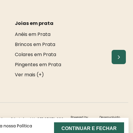
Joias em prata
Anéis em Prata
Brincos em Prata
Colares em Prata
Pingentes em Prata
Ver mais (+)
Powered by
Desenvolvido
alhau, São Luís - MA, CEP 65071-380.
 nossa Política
CONTINUAR E FECHAR