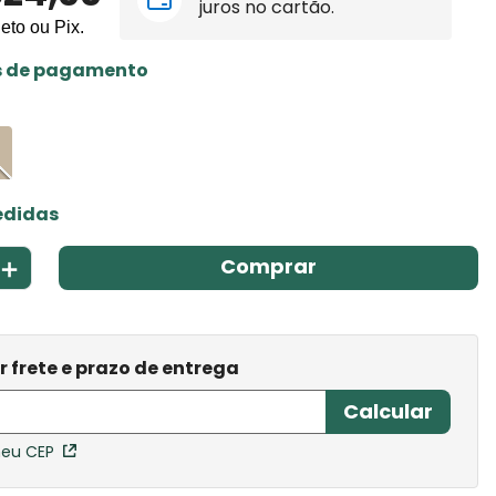
juros no cartão.
leto ou Pix.
s de pagamento
edidas
＋
Comprar
meu CEP