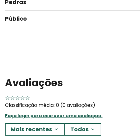
Pedras
Público
Avaliações
☆
☆
☆
☆
☆
Classificação média: 0
(0 avaliações)
Faça login para escrever uma avaliação.
Mais recentes
Todos