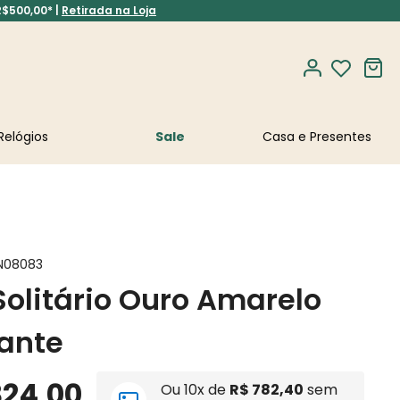
R$500,00* |
Retirada na Loja
Relógios
Sale
N08083
Solitário Ouro Amarelo
ante
824
,
00
Ou
10
x de
R$
782
,
40
sem