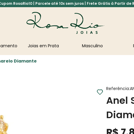
pom RosaRio10 | Parcele até 10x sem juros | Frete Grátis à Partir de 
asamento
Joias em Prata
Masculino
Amarelo Diamante
Referência
:
A
Anel 
Diam
R$
7
.