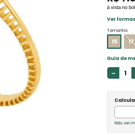
à vista no bo
Ver forma
Tamanho
15
17
Guia de m
－
Não sei 