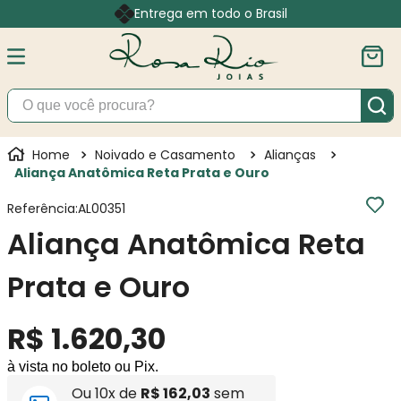
Entrega em todo o Brasil
O que você procura?
Noivado e Casamento
Alianças
Aliança Anatômica Reta Prata e Ouro
Referência
:
AL00351
Aliança Anatômica Reta
Prata e Ouro
R$
1
.
620
,
30
à vista no boleto ou Pix.
Ou
10
x de
R$
162
,
03
sem