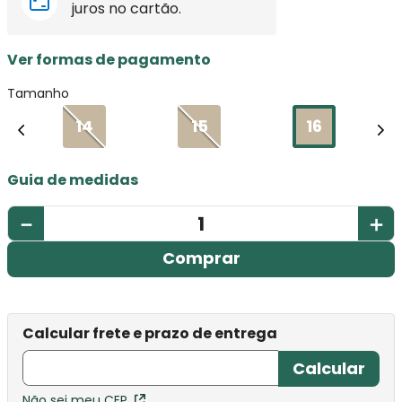
juros no cartão.
Ver formas de pagamento
Tamanho
14
15
16
Guia de medidas
－
＋
Comprar
Não sei meu CEP