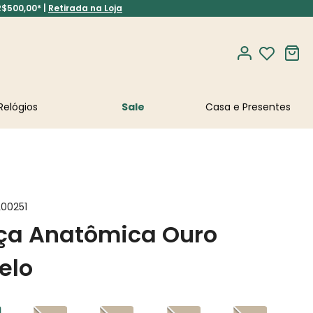
R$500,00* |
Retirada na Loja
Relógios
Sale
L00251
ça Anatômica Ouro
elo