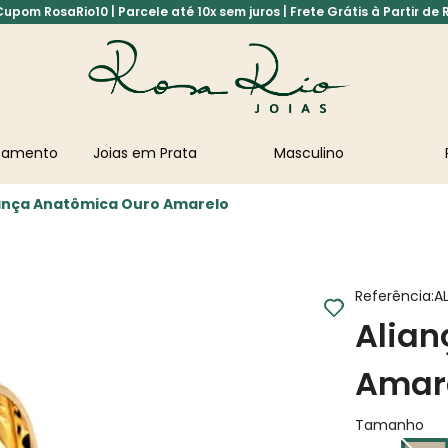
pom RosaRio10 | Parcele até 10x sem juros | Frete Grátis à Partir de 
asamento
Joias em Prata
Masculino
ança Anatômica Ouro Amarelo
Referência
:
A
Alian
Amar
Tamanho